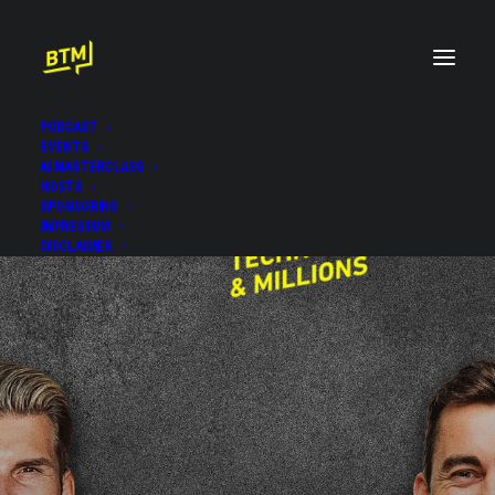
PODCAST
EVENTS
AI MASTERCLASS
HOSTS
SPONSORING
IMPRESSUM
DISCLAIMER