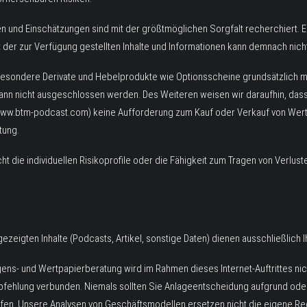
ten und Einschätzungen sind mit der größtmöglichen Sorgfalt recherchiert. E
ität der zur Verfügung gestellten Inhalte und Informationen kann demnach n
sbesondere Derivate und Hebelprodukte wie Optionsscheine grundsätzlich mi
kann nicht ausgeschlossen werden. Des Weiteren weisen wir daraufhin, dass 
www.btm-podcast.com) keine Aufforderung zum Kauf oder Verkauf von Wert
tung.
 die individuellen Risikoprofile oder die Fähigkeit zum Tragen von Verlus
zeigten Inhalte (Podcasts, Artikel, sonstige Daten) dienen ausschließlich I
ens- und Wertpapierberatung wird im Rahmen dieses Internet-Auftrittes nic
mpfehlung verbunden. Niemals sollten Sie Anlageentscheidung aufgrund oder
ffen. Unsere Analysen von Geschäftsmodellen ersetzen nicht die eigene R